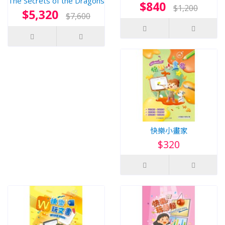
The Secrets of the Dragons
$840
$1,200
$5,320
$7,600
快樂小畫家
$320