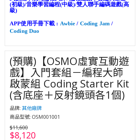
(初級)/音樂學習編程(中級)/雙人聯手編碼遊戲(高
級)
APP使用手冊下載 : 
Awbie
 / 
Coding Jam
 / 
Coding Duo
(預購)【OSMO虛實互動遊
戲】入門套組－編程大師
啟蒙組 Coding Starter Kit
(含底座＋反射鏡頭各1個)
品牌:
其他廠牌
商品型號: OSM001001
$11,600
$8,120