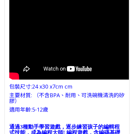
包裝尺寸:24 x30 x7cm cm
主要材質: （不含BPA、耐用、可洗碗機清洗的矽
膠）
適用年齡:5-12歲
通過3種動手學習遊戲，逐步練習孩子的編輯程
式技能，成為編程大師! 編程遊戲，含編碼基礎