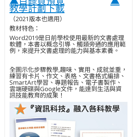
▲目錄頁預覽
▲
教學計劃下載
（2021版本也適用）
教材特色：
Word2019是日前學校使用最新的文書處理
軟體，本書以概念引導、觸類旁通的應用範
例，來提升文書處理的能力與基本素養。
全圖示化步驟教學,趣味、實用、成就並重，
練習有卡片、作文、表格、文書格式編排、
SmartArt學習、專題報告、電子書製作、
雲端硬碟與Google文件，能達到生活與資
訊技能教育的成果！