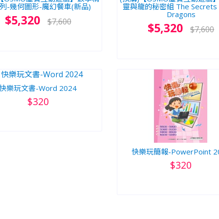
列-幾何圖形-魔幻餐車(新品)
靈與龍的秘密組 The Secrets o
Dragons
$5,320
$7,600
$5,320
$7,600
快樂玩文書-Word 2024
$320
快樂玩簡報-PowerPoint 2
$320