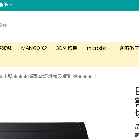
為準。
字遊戲
MANGO X2
3D列印機
micro:bit
創客教
射切割機＋贈★★★獨家雷切課程及範例檔★★★
品
商