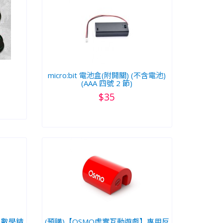
micro:bit 電池盒(附開關) (不含電池)
(AAA 四號 2 節)
$35
】數學精
(預購)【OSMO虛實互動遊戲】專用反