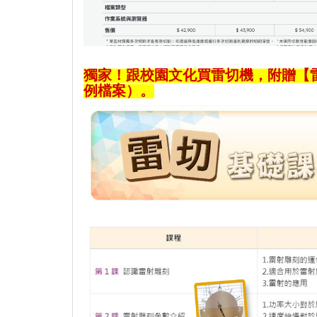
獨家！跟校園文化買雷切機，附贈【
例檔案）。