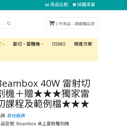
商品比較
採購清單
0 件商品 -
請選購品項
室
雷切、雷雕機
OSMO
精進方案
Beambox 40W 雷射切
割機＋贈★★★獨家雷
切課程及範例檔★★★
牌:
其他廠牌
品型號: Beambox 桌上雷射雕刻機