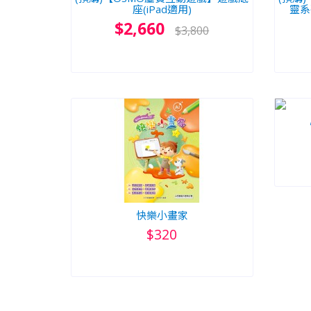
座(iPad適用)
靈系
$2,660
$3,800
快樂小畫家
$320