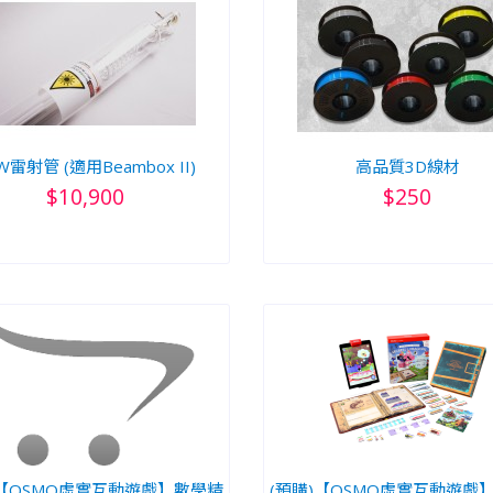
W雷射管 (適用Beambox II)
高品質3D線材
$10,900
$250
)【OSMO虛實互動遊戲】數學精
(預購)【OSMO虛實互動遊戲