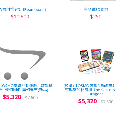
W雷射管 (適用Beambox II)
高品質3D線材
$10,900
$250
)【OSMO虛實互動遊戲】數學精
(預購)【OSMO虛實互動遊戲
列-幾何圖形-魔幻餐車(新品)
靈與龍的秘密組 The Secrets o
Dragons
$5,320
$7,600
$5,320
$7,600