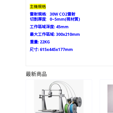
主機規格
雷射規格
:
30W CO2雷射
切割厚度
:
0~5mm(視材質)
工作區域深度:
45mm
最大工作區域:
300x210mm
重量:
22KG
尺寸:
615x445x177mm
最新商品