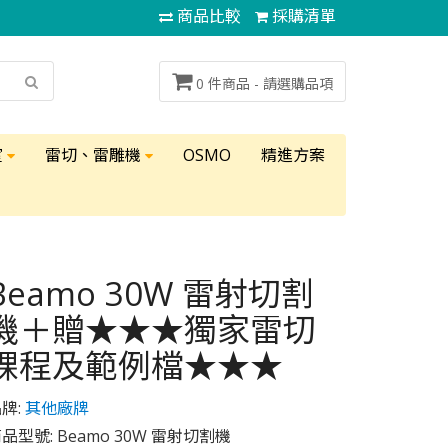
商品比較
採購清單
0 件商品 -
請選購品項
室
雷切、雷雕機
OSMO
精進方案
Beamo 30W 雷射切割
機＋贈★★★獨家雷切
課程及範例檔★★★
牌:
其他廠牌
品型號: Beamo 30W 雷射切割機