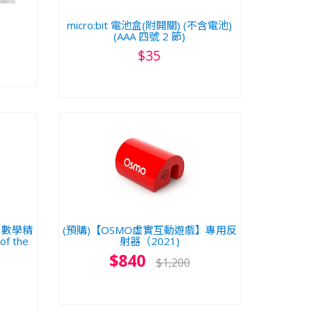
micro:bit 電池盒(附開關) (不含電池)
(AAA 四號 2 節)
$35
】數學精
(預購)【OSMO虛實互動遊戲】專用反
f the
射器（2021)
$840
$1,200