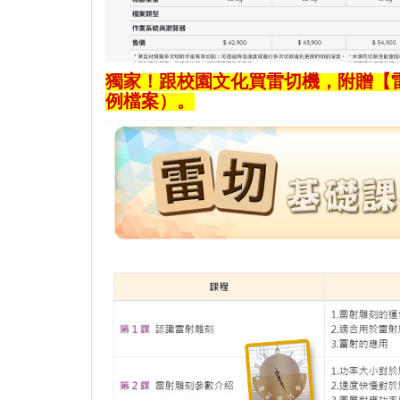
獨家！跟校園文化買雷切機，附贈【
例檔案）。