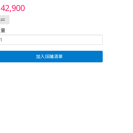
42,900
數量
加入採購清單