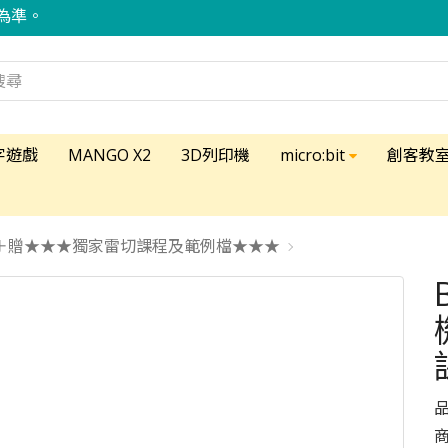
為準。
字遊戲
MANGO X2
3D列印機
micro:bit
創客教
割機＋贈★★★獨家雷切課程及範例檔★★★
品
商