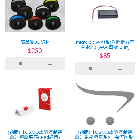
高品質3D線材
micro:bit 電池盒(附開關) (不
含電池) (AAA 四號 2 節)
$250
$35
(預購)【OSMO虛實互動遊
(預購)【OSMO虛實互動遊
戲】遊戲底座(iPad適用)
戲】數學精靈系列-幾何圖形-