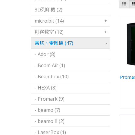
3D列印機 (2)
micro:bit (14)
+
創客教室 (12)
+
雷切、雷雕機 (47)
-
- Ador (8)
- Beam Air (1)
- Beambox (10)
Prom
- HEXA (8)
- Promark (9)
- beamo (7)
- beamo II (2)
- LaserBox (1)