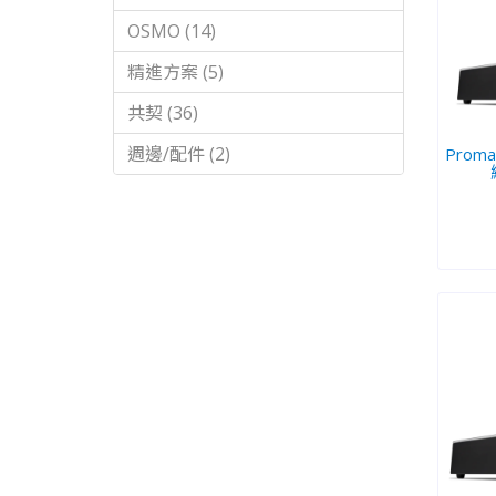
OSMO (14)
精進方案 (5)
共契 (36)
週邊/配件 (2)
Prom