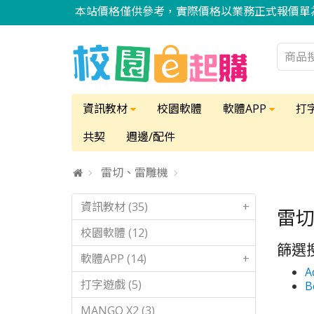
本站價格僅供參考，實際價格以業務正式報價單
資訊教材
校園軟體
軟體APP
打
共契
週邊/配件
雷切、雷雕機
資訊教材 (35)
+
雷
校園軟體 (12)
篩選
軟體APP (14)
+
A
打字遊戲 (5)
B
MANGO X2 (3)