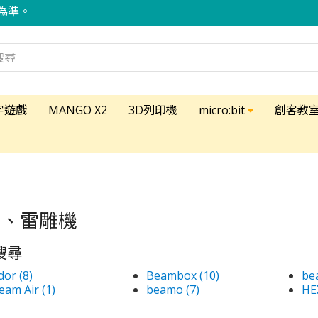
為準。
字遊戲
MANGO X2
3D列印機
micro:bit
創客教
切、雷雕機
搜尋
dor (8)
Beambox (10)
bea
eam Air (1)
beamo (7)
HE